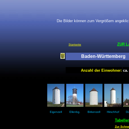
Die Bilder können zum Vergrößern angeklic
ZUR 
Startseite
Baden-Württemberg
Anzahl der Einwohner:
ca.
Eigenzell
Ellenbg.
Birkenzell
Hirschhof
Dü
Tabelle
Zur Schnel